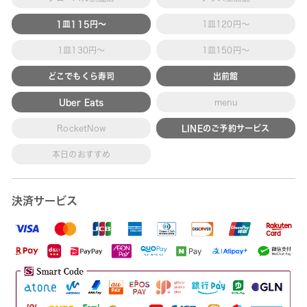
1皿115円～
1皿120円～
1皿130円～
1皿150円～
どこでもくら寿司
出前館
Uber Eats
menu
RocketNow
LINEのご予約サービス
本日のおすすめ
決済サービス