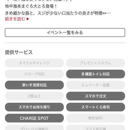
地中海本まぐろ大とろ登場！
きめ細かな脂と、スジが少ない口当たりの良さが特徴👀
続きを読む
さらに、鹿児島で育った高級魚【鹿児島県産活〆かんぱち】など
海の幸を食べ比べていただ ···
イベント一覧をみる
提供サービス
スマイルチャレンジ
プレゼントシステム
スロープ対応
多機能トイレ対応
車いす用席対応
エレベーター設置
2階以上
スマホで注文
スマホでお持ち帰り
スマートくら寿司
CHARGE SPOT
無料WIFI
グローバル旗艦店
プラス型店舗