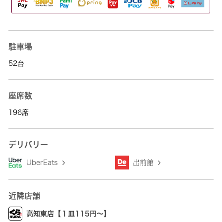
駐車場
52台
座席数
196席
デリバリー
UberEats
出前館
近隣店舗
高知東店【１皿115円～】