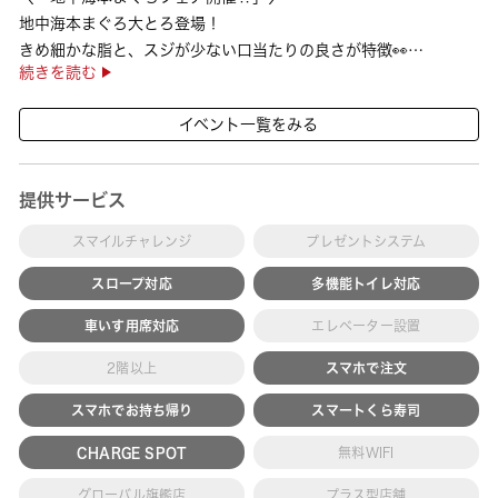
地中海本まぐろ大とろ登場！
きめ細かな脂と、スジが少ない口当たりの良さが特徴👀
続きを読む
さらに、鹿児島で育った高級魚【鹿児島県産活〆かんぱち】など
海の幸を食べ比べていただ ···
イベント一覧をみる
提供サービス
スマイルチャレンジ
プレゼントシステム
スロープ対応
多機能トイレ対応
車いす用席対応
エレベーター設置
2階以上
スマホで注文
スマホでお持ち帰り
スマートくら寿司
CHARGE SPOT
無料WIFI
グローバル旗艦店
プラス型店舗