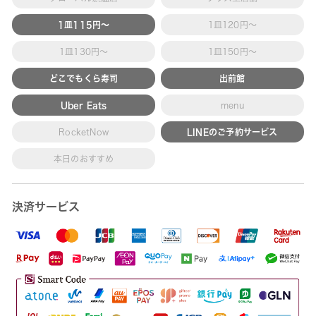
1皿115円～
1皿120円～
1皿130円～
1皿150円～
どこでもくら寿司
出前館
Uber Eats
menu
RocketNow
LINEのご予約サービス
本日のおすすめ
決済サービス