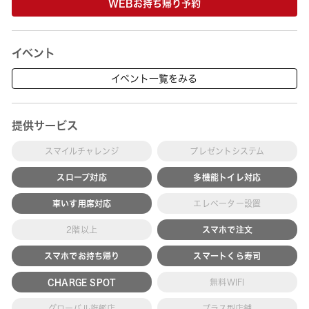
WEBお持ち帰り予約
イベント
イベント一覧をみる
提供サービス
スマイルチャレンジ
プレゼントシステム
スロープ対応
多機能トイレ対応
車いす用席対応
エレベーター設置
2階以上
スマホで注文
スマホでお持ち帰り
スマートくら寿司
CHARGE SPOT
無料WIFI
グローバル旗艦店
プラス型店舗