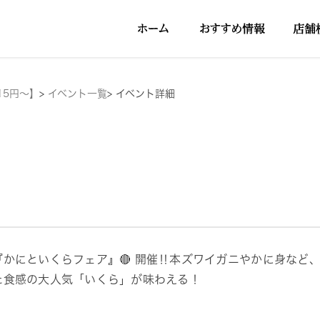
15円～】
>
イベント一覧
>
イベント詳細
『かにといくらフェア』🔴 開催‼本ズワイガニやかに身な
た食感の大人気「いくら」が味わえる！