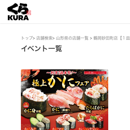
トップ
>
店舗検索
>
山形県の店舗一覧
>
鶴岡砂田町店【１皿
イベント一覧