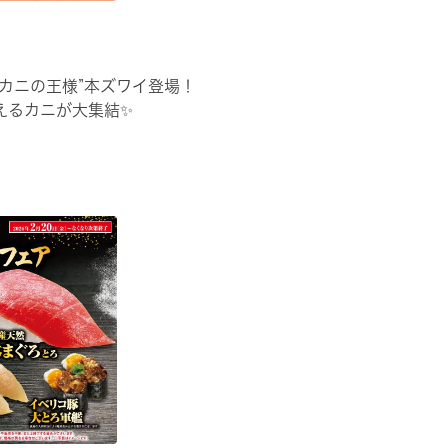
“カニの王様”本ズワイ登場！
えるカニが大集結✨