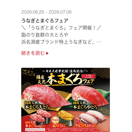
2026.06.26 - 2026.07.06
うなぎとまぐろフェア
＼「うなぎとまぐろ」フェア開催！／
脂のり抜群の大とろや
浜名湖産ブランド特上うなぎなど、
夏のスタミナ補給にぴったりのメニューが勢揃い✨
続きを読む
ぜひ店舗でご堪能ください🍣