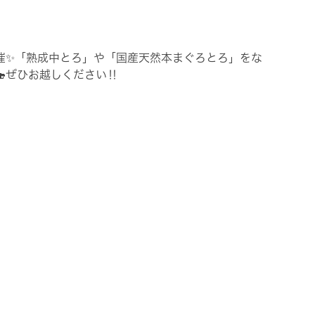
催✨「熟成中とろ」や「国産天然本まぐろとろ」をな
ぜひお越しください‼