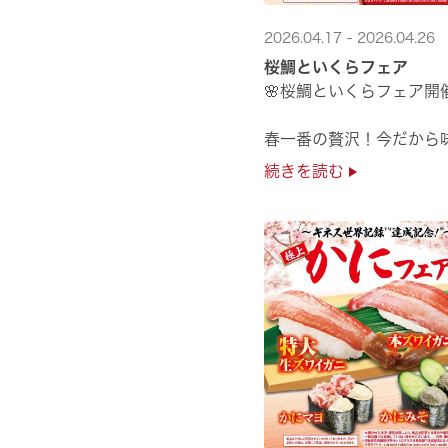
2026.04.17 - 2026.04.26
桜鯛といくらフェア
🌸桜鯛といくらフェア開
春一番の贅沢！今だから
旬の旨さの熟成🌸桜鯛と
続きを読む
鮮度抜群！純いくらなど
豪華な味覚をくら寿司で
是非お越しください✨