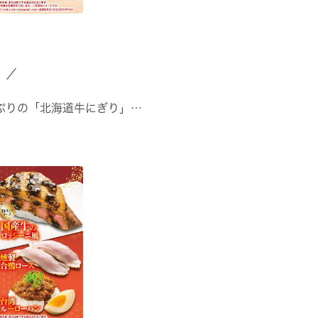
」／
ぷりの「北海道牛にぎり」
ほたて」
みの「北海道天然ぶり」
ろにしん ···