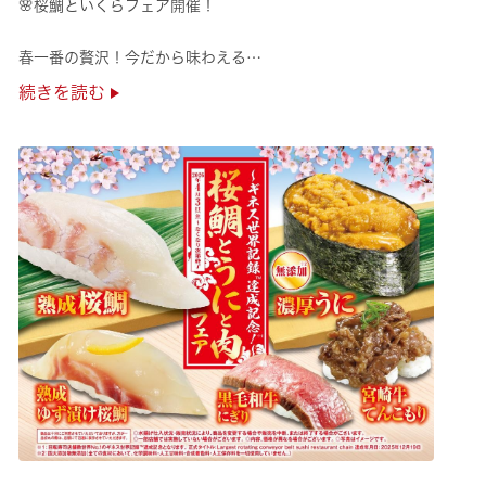
🌸桜鯛といくらフェア開催！
春一番の贅沢！今だから味わえる
旬の旨さの熟成🌸桜鯛と
続きを読む
鮮度抜群！純いくらなど
豪華な味覚をくら寿司で味わえる！
是非お越しください✨