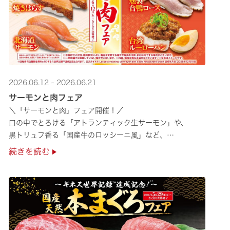
2026.06.12 - 2026.06.21
サーモンと肉フェア
＼「サーモンと肉」フェア開催！／
口の中でとろける「アトランティック生サーモン」や、
黒トリュフ香る「国産牛のロッシーニ風」など、
圧倒的な贅沢感をぜひ店舗でご堪能ください🍣
続きを読む