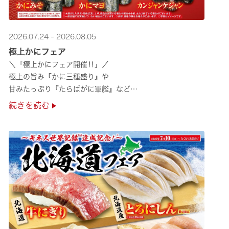
2026.07.24 - 2026.08.05
極上かにフェア
＼「極上かにフェア開催‼」／
極上の旨み『かに三種盛り』や
甘みたっぷり『たらばがに軍艦』など
絶品のかにを味わいつくせる！🦀
続きを読む
贅沢なかにを楽しめるこの機会に
ぜひくら寿司へお越しください！✨