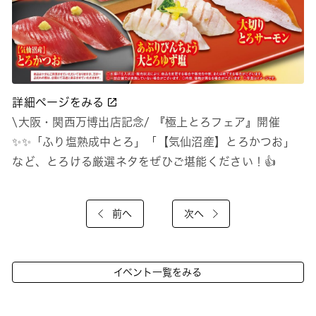
詳細ページをみる
\大阪・関西万博出店記念/ 『極上とろフェア』開催
✨✨「ふり塩熟成中とろ」「【気仙沼産】とろかつお」
など、とろける厳選ネタをぜひご堪能ください！👍
前へ
次へ
イベント一覧をみる