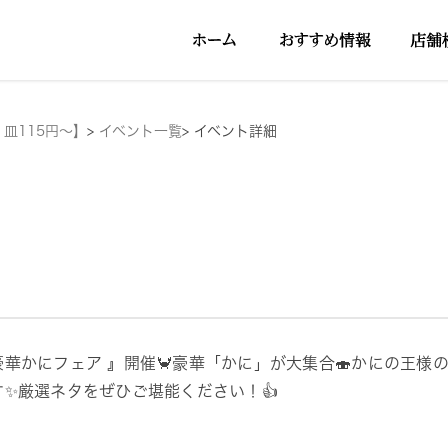
１皿115円～】
>
イベント一覧
>
イベント詳細
豪華かにフェア 』開催🦀豪華「かに」が大集合🍣かにの王様
す✨️厳選ネタをぜひご堪能ください！👍