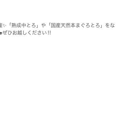
催✨「熟成中とろ」や「国産天然本まぐろとろ」をな
ぜひお越しください‼