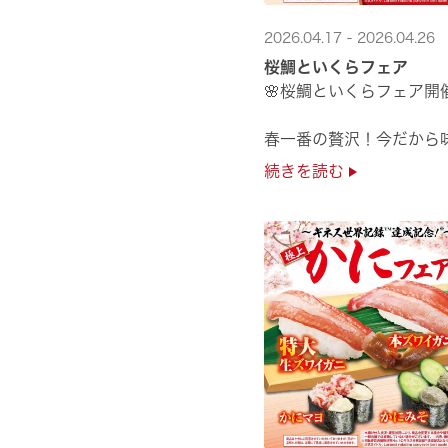
2026.04.17 - 2026.04.26
桜鯛といくらフェア
🌸桜鯛といくらフェア開
春一番の贅沢！今だから
旬の旨さの熟成🌸桜鯛と
続きを読む
鮮度抜群！純いくらなど
豪華な味覚をくら寿司で
是非お越しください✨