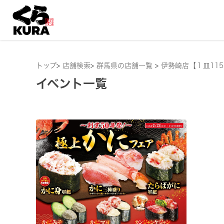
トップ
>
店舗検索
>
群馬県の店舗一覧
>
伊勢崎店【１皿11
イベント一覧