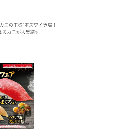
“カニの王様”本ズワイ登場！
えるカニが大集結✨