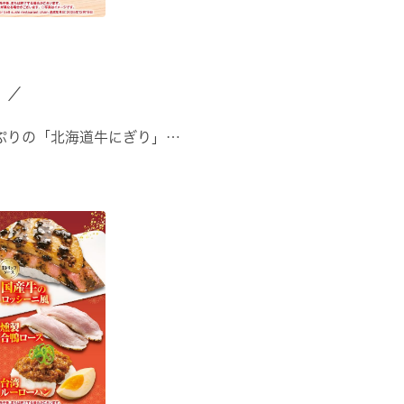
」／
ぷりの「北海道牛にぎり」
ほたて」
みの「北海道天然ぶり」
ろにしん ···