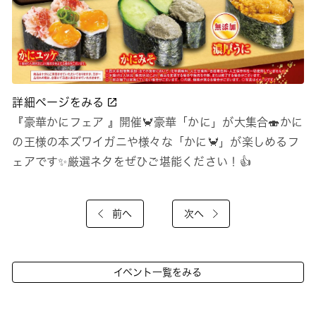
詳細ページをみる
『豪華かにフェア 』開催🦀豪華「かに」が大集合🍣かに
の王様の本ズワイガニや様々な「かに🦀」が楽しめるフ
ェアです✨️厳選ネタをぜひご堪能ください！👍
前へ
次へ
イベント一覧をみる