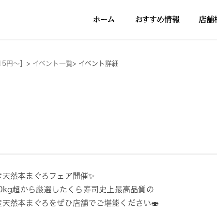
15円～】
>
イベント一覧
>
イベント詳細
産天然本まぐろフェア開催✨
20kg超から厳選したくら寿司史上最高品質の
産天然本まぐろをぜひ店舗でご堪能ください🍣