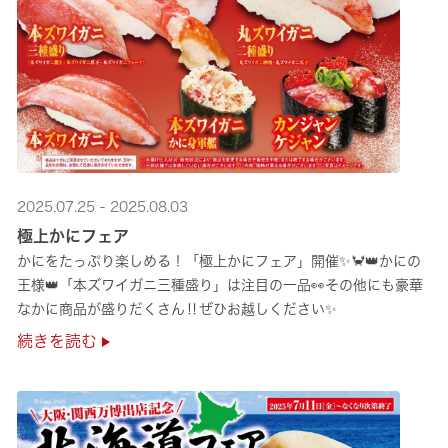
2025.07.25 - 2025.08.03
極上かにフェア
かにをたっぷり楽しめる！「極上かにフェア」開催✨🦀👑かにの
王様👑「本ズワイガニ三種盛り」は注目の一品👀その他にも豪華
なかに商品が盛りだくさん‼ぜひお越しください✨
続きを読む