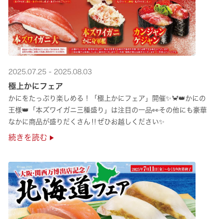
2025.07.25 - 2025.08.03
極上かにフェア
かにをたっぷり楽しめる！「極上かにフェア」開催✨🦀👑かにの
王様👑「本ズワイガニ三種盛り」は注目の一品👀その他にも豪華
なかに商品が盛りだくさん‼ぜひお越しください✨
続きを読む