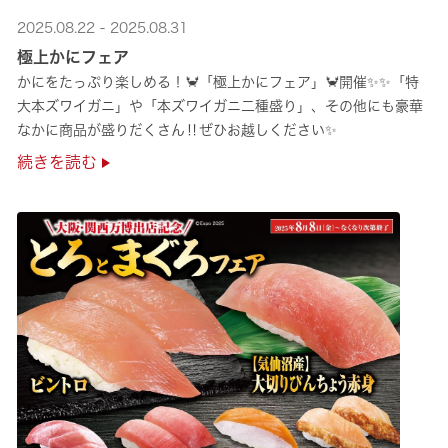
2025.08.22 - 2025.08.31
極上かにフェア
かにをたっぷり楽しめる！🦀「極上かにフェア」🦀開催✨✨「特
大本ズワイガニ」や「本ズワイガニ二種盛り」、その他にも豪華
なかに商品が盛りだくさん‼ぜひお越しください✨
続きを読む