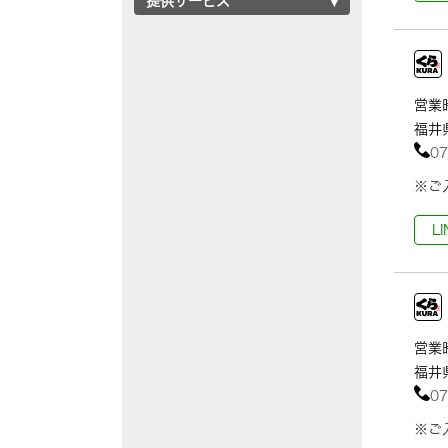
提供サービス
営業時
福井
07
※ご
L
営業時
福井
07
※ご