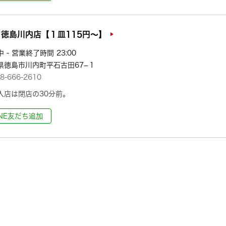
徳島川内店【１皿115円～】
 - 営業終了時間 23:00
県徳島市川内町平石古田67−１
8-666-2610
入店は閉店の30分前。
INE友だち追加