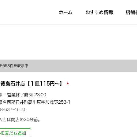
 全558件を表示中
徳島石井店【１皿115円～】
 - 営業終了時間 23:00
県名西郡石井町高川原字加茂野253-1
8-637-4610
入店は閉店の30分前。
INE友だち追加