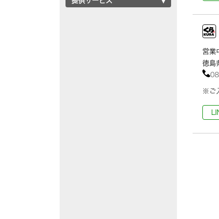
提供サービス
営業中
徳島
08
※ご
L